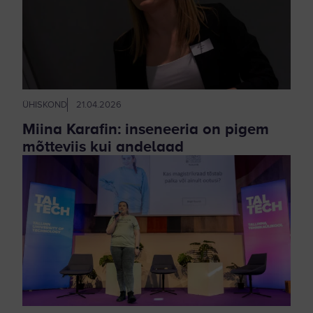
ÜHISKOND
21.04.2026
Miina Karafin: inseneeria on pigem
mõtteviis kui andelaad