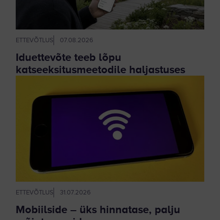
ETTEVÕTLUS
07.08.2026
Iduettevõte teeb lõpu
katseeksitusmeetodile haljastuses
ETTEVÕTLUS
31.07.2026
Mobiilside – üks hinnatase, palju