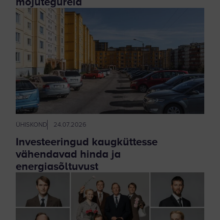
mõjutegureid
ÜHISKOND
24.07.2026
Investeeringud kaugküttesse
vähendavad hinda ja
energiasõltuvust