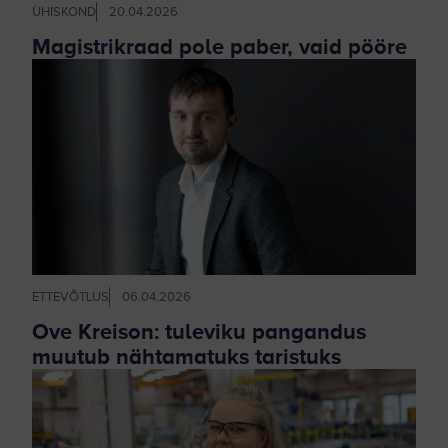
ÜHISKOND
20.04.2026
Magistrikraad pole paber, vaid pööre
ETTEVÕTLUS
06.04.2026
Ove Kreison: tuleviku pangandus
muutub nähtamatuks taristuks