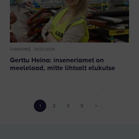
ÜHISKOND
24.03.2026
Gerttu Heina: inseneriamet on
meelelaad, mitte lihtsalt elukutse
…
1
2
3
5
>