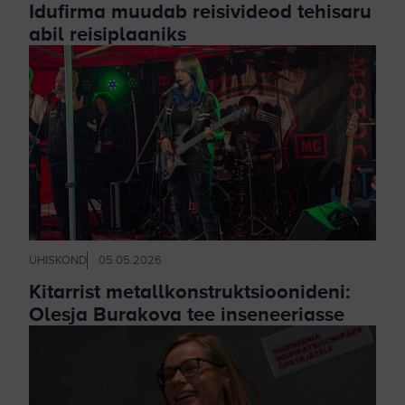
Idufirma muudab reisivideod tehisaru
abil reisiplaaniks
ÜHISKOND
05.05.2026
Kitarrist metallkonstruktsioonideni:
Olesja Burakova tee inseneeriasse