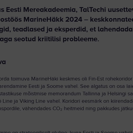
us Eesti Mereakadeemia, TalTechi uusette
oostöös MarineHäkk 2024 – keskkonnate
gid, teadlased ja eksperdid, et lahenda
ga seotud kriitilisi probleeme.
va
orda toimuva MarineHäki keskmes oli Fin-Est rohekoridor
rendamine Eesti ja Soome vahel. See algatus on osa laie
astastikuse mõistmise memorandum Tallinna ja Helsingi s
ö Line ja Viking Line vahel. Koridori eesmärk on kiirenda
nspordile, vähendades CO₂ heitmeid ning pakkudes jätkusu
ine on strateegiliselt oluline, kuna Eesti ja Soome vahel li