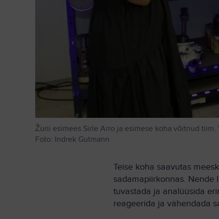
Žürii esimees Sirle Arro ja esimese koha võitnud tiim.
Foto: Indrek Gutmann
Teise koha saavutas meesk
sadamapiirkonnas. Nende l
tuvastada ja analüüsida er
reageerida ja vähendada s