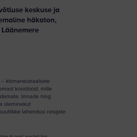
võtluse keskuse ja
emaline häkaton,
da Läänemere
 – kliimaneutraalsete
mast koostööst, mille
adamate, linnade ning
da üleminekut
utlikke lahendusi reisijate
igub igal aastal ligi