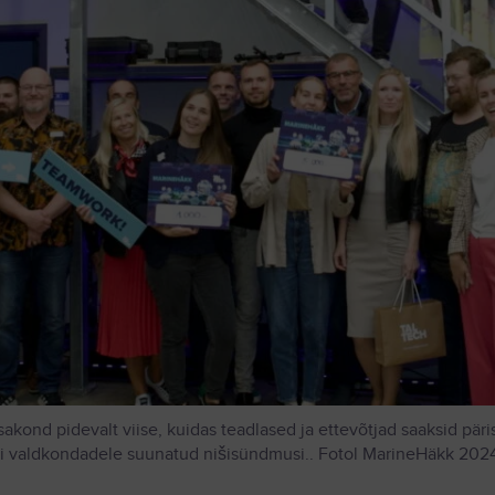
kond pidevalt viise, kuidas teadlased ja ettevõtjad saaksid päris
eri valdkondadele suunatud nišisündmusi.. Fotol MarineHäkk 2024 