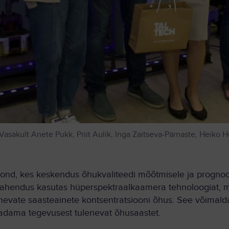
 Vasakult Anete Pukk, Priit Aulik, Inga Zaitseva-Pärnaste, Heiko 
ond, kes keskendus õhukvaliteedi mõõtmisele ja prognoo
ahendus kasutas hüperspektraalkaamera tehnoloogiat, m
inevate saasteainete kontsentratsiooni õhus. See võimald
adama tegevusest tulenevat õhusaastet.