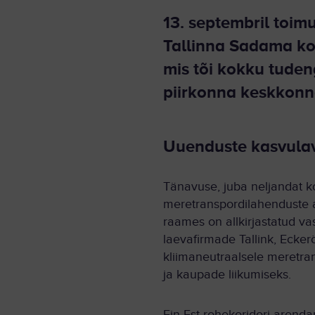
13. septembril toim
Tallinna Sadama k
mis tõi kokku tuden
piirkonna keskkonna
Uuenduste k
asvula
Tänavuse, juba neljandat k
meretranspordilahenduste a
raames on allkirjastatud v
laevafirmade Tallink, Ecker
kliimaneutraalsele meretra
ja kaupade liikumiseks.
Fin-Est rohekoridori arendam