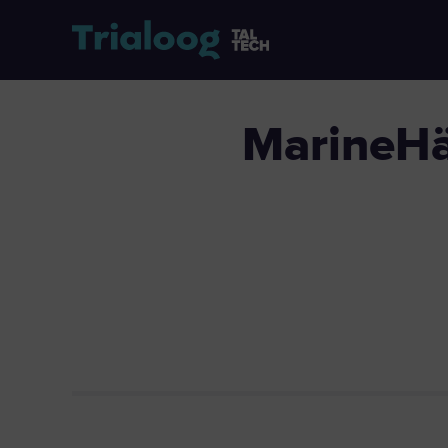
MarineHäkk – innovatsioon merenduse