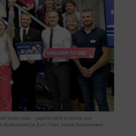
elt kokku tulla – jagama ideid ja looma uusi
võistlustiimid ja žürii | Foto: Indrek Gutmannann