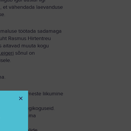
amm, et vähendada laevanduse
ke.
 võimaluse töötada sadamaga
juht Rasmus Hirtentreu
is aitavad muuta kogu
eigeri
sõnul on
sele.
ma.
et muuta inimeste liikumine
tekkinud prügikoguseid.
ete taset sadama
e
mate materjalide