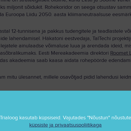
 kaks miljonit sõidukit. Rohekoridor on seega otsustav s
da Euroopa Liidu 2050. aasta kliimaneutraalsuse eesmär
astal 12-tunnisena ja pakkus tudengitele ja teadlastele
e lahendamisel. Häkatoni eestvedaja, TalTechi projekti
alejatele ainulaadse võimaluse luua ja arendada ideid, m
asõbralikumaks. Eesti Mereakadeemia direktori
Roomet L
kuidas akadeemia saab kaasa aidata rohepöörde edendami
m mitu ülesannet, millele osavõtjad pidid lahendusi leid
 kergliiklusvahendite kasutamise parandamine sadamates, 
ks ja keskkonnasäästlikumaks.
tõhusamaks muutmine, mis aitaks vähendada sadamates 
ja analüüs, mis võimaldaks jälgida reaalajas saasteain
Trialoog kasutab küpsiseid. Vajutades "Nõustun" nõustut
ndada sadamate keskkonnamõju.
küpsiste ja privaatsuspoliitikaga
upidavuse suurendamine, mis keskenduks uute ja kestliku