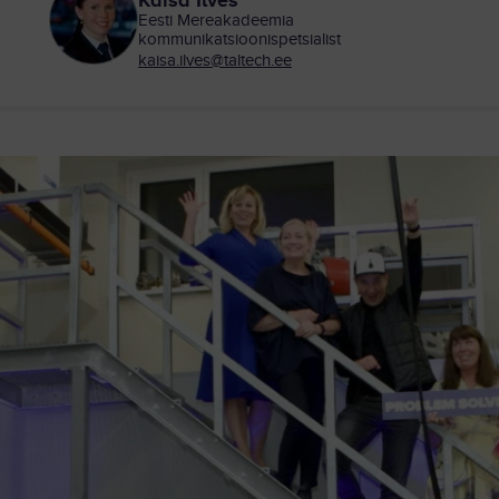
Kaisa Ilves
Eesti Mereakadeemia
kommunikatsioonispetsialist
kaisa.ilves@taltech.ee