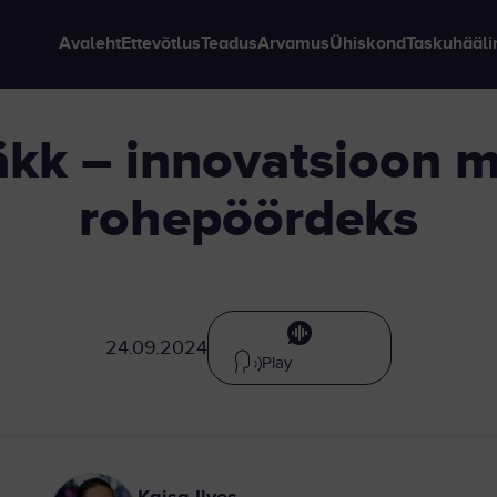
Avaleht
Ettevõtlus
Teadus
Arvamus
Ühiskond
Taskuhääli
rohepöördeks
24.09.2024
Play