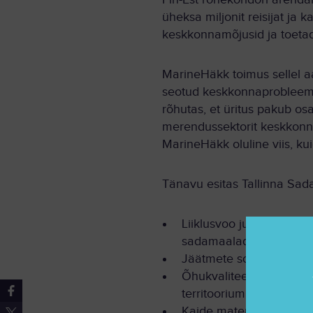
üheksa miljonit reisijat ja
keskkonnamõjusid ja toeta
MarineHäkk toimus sellel a
seotud keskkonnaprobleemid
rõhutas, et üritus pakub os
merendussektorit keskkonn
MarineHäkk oluline viis, 
Tänavu esitas Tallinna Sada
Liiklusvoo juhtimise ja
sadamaaladel sujuvama
Jäätmete sorteerimise 
Õhukvaliteedi mõõtmine 
territooriumil ja vähe
Kaide materjalide vast