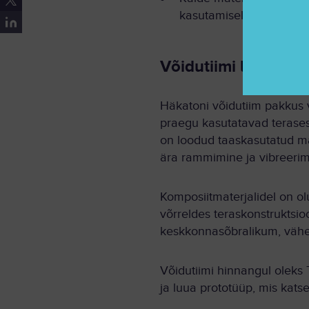
kasutamisele sadamaraja
Võidutiimi lahendu
Häkatoni võidutiim pakkus
praegu kasutatavad terase
on loodud taaskasutatud ma
ära rammimine ja vibreerim
Komposiitmaterjalidel on o
võrreldes teraskonstruktsi
keskkonnasõbralikum, vähen
Võidutiimi hinnangul oleks 
ja luua prototüüp, mis kats