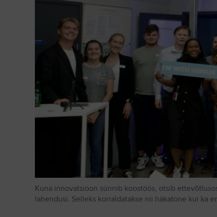
Kuna innovatsioon sünnib koostöös, otsib ettevõtlusosa
lahendusi. Selleks korraldatakse nii häkatone kui ka 