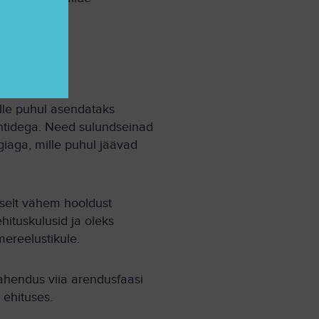
lle puhul asendataks
ntidega. Need sulundseinad
giaga, mille puhul jäävad
iselt vähem hooldust
ituskulusid ja oleks
ereelustikule.
lahendus viia arendusfaasi
 ehituses.