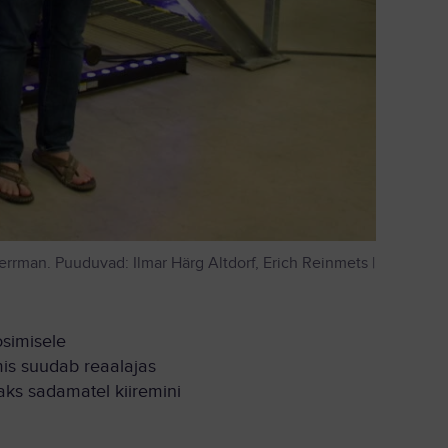
Herrman. Puuduvad: Ilmar Härg Altdorf, Erich Reinmets |
simisele
is suudab reaalajas
aks sadamatel kiiremini