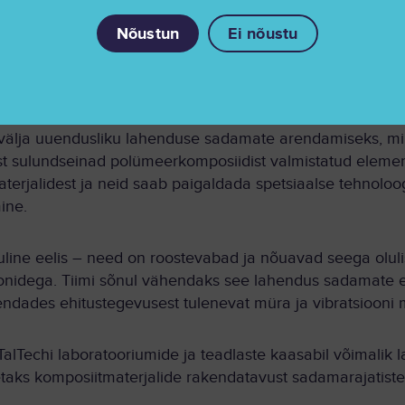
tiste ehituses.
Nõustun
Ei nõustu
s: polümeerkomposiidist sulundseinad
 välja uuendusliku lahenduse sadamate arendamiseks, mi
st sulundseinad polümeerkomposiidist valmistatud eleme
terjalidest ja neid saab paigaldada spetsiaalse tehnoloo
ine.
luline eelis – need on roostevabad ja nõuavad seega olul
oonidega. Tiimi sõnul vähendaks see lahendus sadamate eh
dades ehitustegevusest tulenevat müra ja vibratsiooni m
TalTechi laboratooriumide ja teadlaste kaasabil võimalik 
etaks komposiitmaterjalide rakendatavust sadamarajatiste