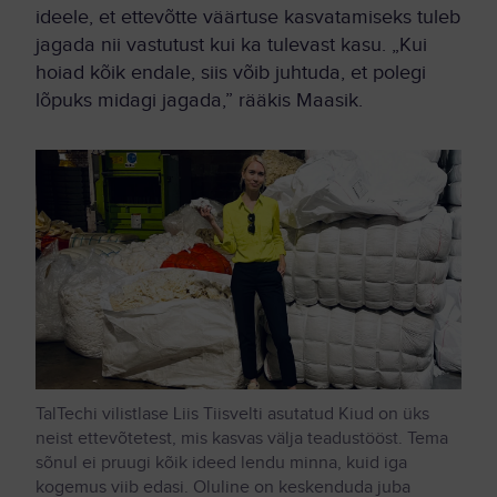
ideele, et ettevõtte väärtuse kasvatamiseks tuleb
jagada nii vastutust kui ka tulevast kasu. „Kui
hoiad kõik endale, siis võib juhtuda, et polegi
lõpuks midagi jagada,” rääkis Maasik.
TalTechi vilistlase Liis Tiisvelti asutatud Kiud on üks
neist ettevõtetest, mis kasvas välja teadustööst. Tema
sõnul ei pruugi kõik ideed lendu minna, kuid iga
kogemus viib edasi. Oluline on keskenduda juba