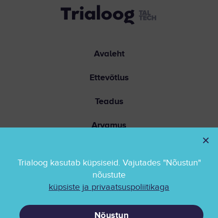
Avaleht
Ettevõtlus
Teadus
Arvamus
Ühiskond
Trialoog kasutab küpsiseid. Vajutades "Nõustun"
Kontakt
nõustute
küpsiste ja privaatsuspoliitikaga
Privaatsuspoliitika
Nõustun