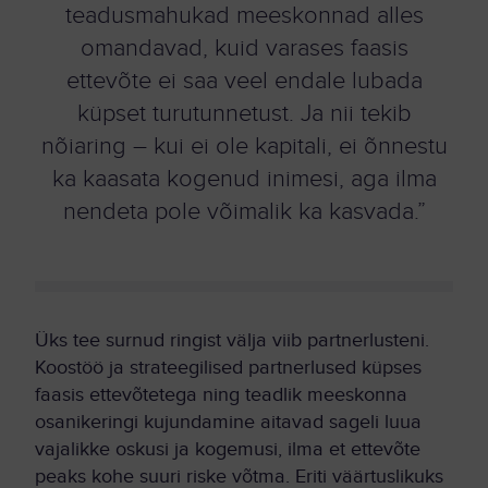
teadusmahukad meeskonnad alles
omandavad, kuid varases faasis
ettevõte ei saa veel endale lubada
küpset turutunnetust. Ja nii tekib
nõiaring – kui ei ole kapitali, ei õnnestu
ka kaasata kogenud inimesi, aga ilma
nendeta pole võimalik ka kasvada.”
Üks tee surnud ringist välja viib partnerlusteni.
Koostöö ja strateegilised partnerlused küpses
faasis ettevõtetega ning teadlik meeskonna
osanikeringi kujundamine aitavad sageli luua
vajalikke oskusi ja kogemusi, ilma et ettevõte
peaks kohe suuri riske võtma. Eriti väärtuslikuks