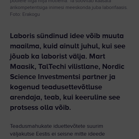
poolele liiga hilja mõtlema. Ta soovitab kaasata
ärikompetentsiga inimesi meeskonda juba laborifaasis.
Foto: Erakogu
Laboris sündinud idee võib muuta
maailma, kuid ainult juhul, kui see
jõuab ka laborist välja. Mart
Maasik, TalTechi vilistlane, Nordic
Science Investmentsi partner ja
kogenud teadusettevõtluse
arendaja, teab, kui keeruline see
protsess olla võib.
Teadusmahukate iduettevõtete suurim
väljakutse Eestis ei seisne mitte ideede