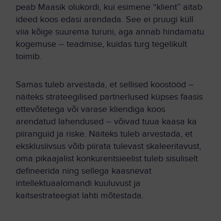
peab Maasik olukordi, kui esimene “klient” aitab
ideed koos edasi arendada. See ei pruugi küll
viia kõige suurema turuni, aga annab hindamatu
kogemuse – teadmise, kuidas turg tegelikult
toimib.
Samas tuleb arvestada, et sellised koostööd –
näiteks strateegilised partnerlused küpses faasis
ettevõtetega või varase kliendiga koos
arendatud lahendused – võivad tuua kaasa ka
piiranguid ja riske. Näiteks tuleb arvestada, et
eksklusiivsus võib piirata tulevast skaleeritavust,
oma pikaajalist konkurentsieelist tuleb sisuliselt
defineerida ning sellega kaasnevat
intellektuaalomandi kuuluvust ja
kaitsestrateegiat lahti mõtestada.