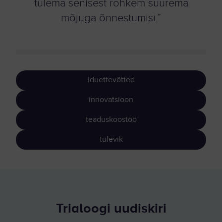
tulema senisest rohkem suurema
mõjuga õnnestumisi.”
iduettevõtted
innovatsioon
teaduskoostöö
tulevik
Trialoogi uudiskiri