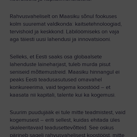
Rahvusvaheliselt on Maasiku sõnul fookuses
kolm suuremat valdkonda: kaitsetehnoloogiad,
tervishoid ja keskkond. Läbilöömiseks on vaja
aga täiesti uusi lahendusi ja innovatsiooni.
Selleks, et Eesti saaks osa globaalsete
lahenduste laineharjast, tuleb murda pisut
seniseid mõttemustreid. Maasiku hinnangul ei
peaks Eesti teadusasutused omavahel
konkureerima, vaid tegema koostööd – et
kaasata nii kapitali, talente kui ka kogemusi.
Suurim puudujääk ei tule mitte teadmistest, vaid
kogemusest – eriti sellest, kuidas ehitada üles
skaleeritavaid teadusettevõtteid. See oskus
pärineb sageli rahvusvahelisest koostööst, mitte