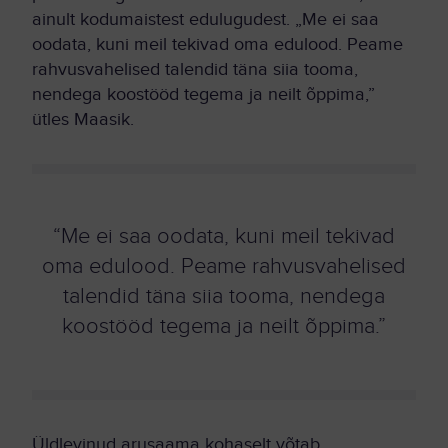
ainult kodumaistest edulugudest. „Me ei saa
oodata, kuni meil tekivad oma edulood. Peame
rahvusvahelised talendid täna siia tooma,
nendega koostööd tegema ja neilt õppima,”
ütles Maasik.
“Me ei saa oodata, kuni meil tekivad
oma edulood. Peame rahvusvahelised
talendid täna siia tooma, nendega
koostööd tegema ja neilt õppima.”
Üldlevinud arusaama kohaselt võtab