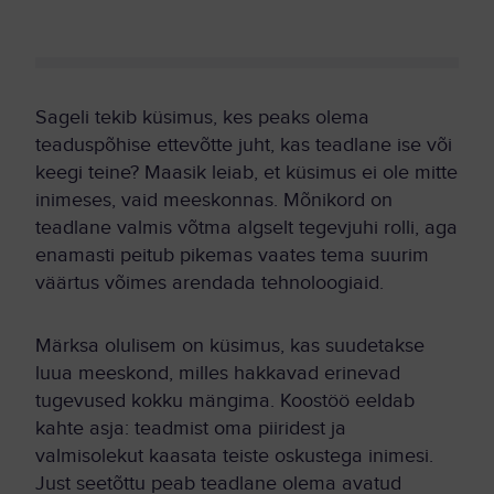
Sageli tekib küsimus, kes peaks olema
teaduspõhise ettevõtte juht, kas teadlane ise või
keegi teine? Maasik leiab, et küsimus ei ole mitte
inimeses, vaid meeskonnas. Mõnikord on
teadlane valmis võtma algselt tegevjuhi rolli, aga
enamasti peitub pikemas vaates tema suurim
väärtus võimes arendada tehnoloogiaid.
Märksa olulisem on küsimus, kas suudetakse
luua meeskond, milles hakkavad erinevad
tugevused kokku mängima. Koostöö eeldab
kahte asja: teadmist oma piiridest ja
valmisolekut kaasata teiste oskustega inimesi.
Just seetõttu peab teadlane olema avatud