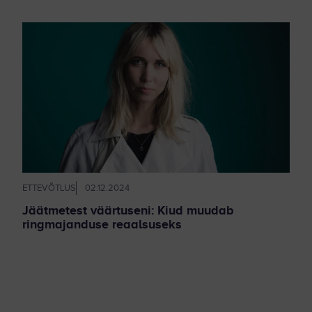
ETTEVÕTLUS
02.12.2024
Jäätmetest väärtuseni: Kiud muudab
ringmajanduse reaalsuseks