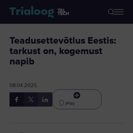
Teadusettevõtlus Eestis:
tarkust on, kogemust
napib
08.04.2025
Play