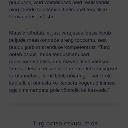
puuduses, vaid võimekuses neid realiseerida
ning ideede teostamise teekonnal tegelikku
turuvajadust mõista.
Maasik rõhutab, et just varajases faasis kipub
paljude meeskondade areng toppama, sest
puudu jääb äriarenduse kompetentsist. “Turg
ootab oskusi, mida teadusmahukad
meeskonnad alles omandavad, kuid varases
faasis ettevõte ei saa veel endale lubada küpset
turutunnetust. Ja nii tekib nõiaring – kui ei ole
kapitali, ei õnnestu ka kaasata kogenud inimesi,
aga ilma nendeta pole võimalik ka kasvada.”
“Turg ootab oskusi, mida