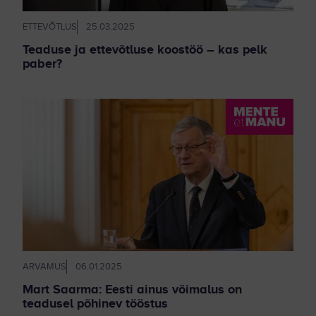
ETTEVÕTLUS
25.03.2025
Teaduse ja ettevõtluse koostöö – kas pelk
paber?
ARVAMUS
06.01.2025
Mart Saarma: Eesti ainus võimalus on
teadusel põhinev tööstus