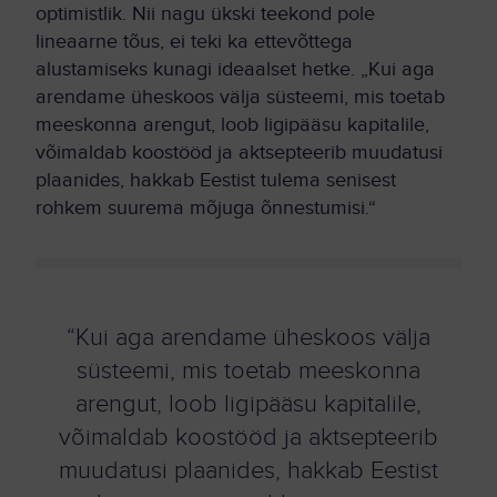
optimistlik. Nii nagu ükski teekond pole
lineaarne tõus, ei teki ka ettevõttega
alustamiseks kunagi ideaalset hetke. „Kui aga
arendame üheskoos välja süsteemi, mis toetab
meeskonna arengut, loob ligipääsu kapitalile,
võimaldab koostööd ja aktsepteerib muudatusi
plaanides, hakkab Eestist tulema senisest
rohkem suurema mõjuga õnnestumisi.“
“Kui aga arendame üheskoos välja
süsteemi, mis toetab meeskonna
arengut, loob ligipääsu kapitalile,
võimaldab koostööd ja aktsepteerib
muudatusi plaanides, hakkab Eestist