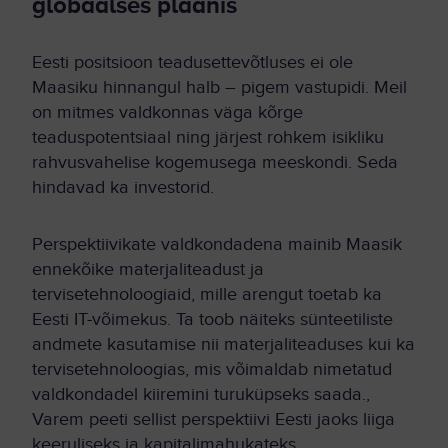
globaalses plaanis
Eesti positsioon teadusettevõtluses ei ole
Maasiku hinnangul halb – pigem vastupidi. Meil
on mitmes valdkonnas väga kõrge
teaduspotentsiaal ning järjest rohkem isikliku
rahvusvahelise kogemusega meeskondi. Seda
hindavad ka investorid.
Perspektiivikate valdkondadena mainib Maasik
ennekõike materjaliteadust ja
tervisetehnoloogiaid, mille arengut toetab ka
Eesti IT-võimekus. Ta toob näiteks sünteetiliste
andmete kasutamise nii materjaliteaduses kui ka
tervisetehnoloogias, mis võimaldab nimetatud
valdkondadel kiiremini turuküpseks saada.,
Varem peeti sellist perspektiivi Eesti jaoks liiga
keeruliseks ja kapitalimahukateks.