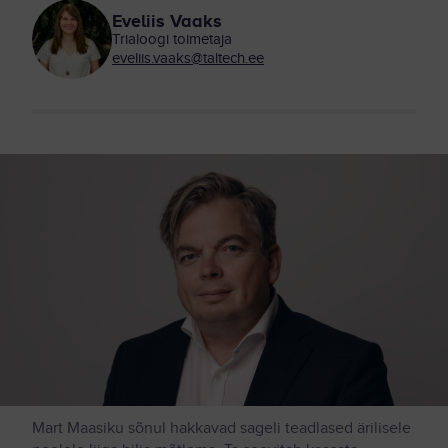
Eveliis Vaaks
Trialoogi toimetaja
eveliis.vaaks@taltech.ee
Mart Maasiku sõnul hakkavad sageli teadlased ärilisele