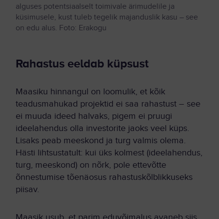
alguses potentsiaalselt toimivale ärimudelile ja
küsimusele, kust tuleb tegelik majanduslik kasu – see
on edu alus. Foto: Erakogu
Rahastus eeldab küpsust
Maasiku hinnangul on loomulik, et kõik
teadusmahukad projektid ei saa rahastust – see
ei muuda ideed halvaks, pigem ei pruugi
ideelahendus olla investorite jaoks veel küps.
Lisaks peab meeskond ja turg valmis olema.
Hästi lihtsustatult: kui üks kolmest (ideelahendus,
turg, meeskond) on nõrk, pole ettevõtte
õnnestumise tõenäosus rahastuskõlblikkuseks
piisav.
Maasik usub, et parim eduvõimalus avaneb siis,