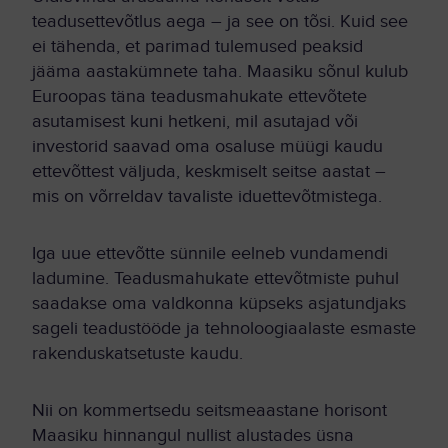
teadusettevõtlus aega – ja see on tõsi. Kuid see
ei tähenda, et parimad tulemused peaksid
jääma aastakümnete taha. Maasiku sõnul kulub
Euroopas täna teadusmahukate ettevõtete
asutamisest kuni hetkeni, mil asutajad või
investorid saavad oma osaluse müügi kaudu
ettevõttest väljuda, keskmiselt seitse aastat –
mis on võrreldav tavaliste iduettevõtmistega.
Iga uue ettevõtte sünnile eelneb vundamendi
ladumine. Teadusmahukate ettevõtmiste puhul
saadakse oma valdkonna küpseks asjatundjaks
sageli teadustööde ja tehnoloogiaalaste esmaste
rakenduskatsetuste kaudu.
Nii on kommertsedu seitsmeaastane horisont
Maasiku hinnangul nullist alustades üsna