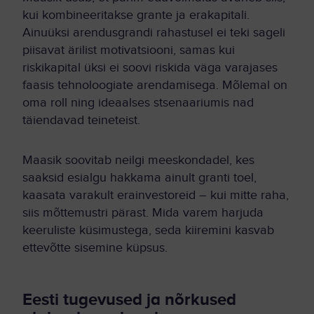
kui kombineeritakse grante ja erakapitali.
Ainuüksi arendusgrandi rahastusel ei teki sageli
piisavat ärilist motivatsiooni, samas kui
riskikapital üksi ei soovi riskida väga varajases
faasis tehnoloogiate arendamisega. Mõlemal on
oma roll ning ideaalses stsenaariumis nad
täiendavad teineteist.
Maasik soovitab neilgi meeskondadel, kes
saaksid esialgu hakkama ainult granti toel,
kaasata varakult erainvestoreid – kui mitte raha,
siis mõttemustri pärast. Mida varem harjuda
keeruliste küsimustega, seda kiiremini kasvab
ettevõtte sisemine küpsus.
Eesti tugevused ja nõrkused