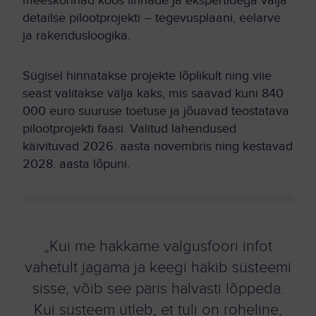
meeskonnad koos linnade ja ekspertidega välja
detailse pilootprojekti – tegevusplaani, eelarve
ja rakendusloogika.
Sügisel hinnatakse projekte lõplikult ning viie
seast valitakse välja kaks, mis saavad kuni 840
000 euro suuruse toetuse ja jõuavad teostatava
pilootprojekti faasi. Valitud lahendused
käivituvad 2026. aasta novembris ning kestavad
2028. aasta lõpuni.
„Kui me hakkame valgusfoori infot
vahetult jagama ja keegi häkib süsteemi
sisse, võib see päris halvasti lõppeda.
Kui süsteem ütleb, et tuli on roheline,