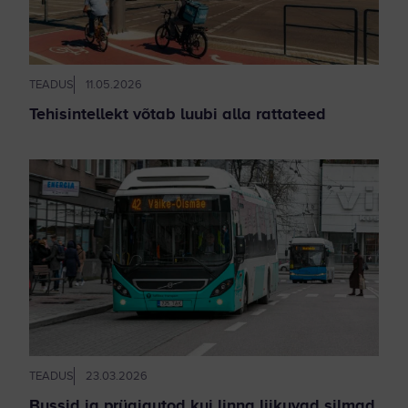
TEADUS
11.05.2026
Tehisintellekt võtab luubi alla rattateed
TEADUS
23.03.2026
Bussid ja prügiautod kui linna liikuvad silmad