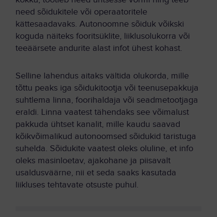
need sõidukitele või operaatoritele
kättesaadavaks. Autonoomne sõiduk võikski
koguda näiteks fooritsüklite, liiklusolukorra või
teeäärsete andurite alast infot ühest kohast.
Selline lahendus aitaks vältida olukorda, mille
tõttu peaks iga sõidukitootja või teenusepakkuja
suhtlema linna, foorihaldaja või seadmetootjaga
eraldi. Linna vaatest tähendaks see võimalust
pakkuda ühtset kanalit, mille kaudu saavad
kõikvõimalikud autonoomsed sõidukid taristuga
suhelda. Sõidukite vaatest oleks oluline, et info
oleks masinloetav, ajakohane ja piisavalt
usaldusväärne, nii et seda saaks kasutada
liikluses tehtavate otsuste puhul.