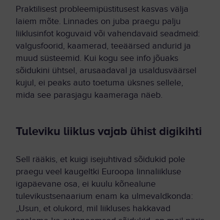
Praktilisest probleemipüstitusest kasvas välja
laiem mõte. Linnades on juba praegu palju
liiklusinfot koguvaid või vahendavaid seadmeid:
valgusfoorid, kaamerad, teeäärsed andurid ja
muud süsteemid. Kui kogu see info jõuaks
sõidukini ühtsel, arusaadaval ja usaldusväärsel
kujul, ei peaks auto toetuma üksnes sellele,
mida see parasjagu kaameraga näeb.
Tuleviku liiklus vajab ühist digikihti
Sell rääkis, et kuigi isejuhtivad sõidukid pole
praegu veel kaugeltki Euroopa linnaliikluse
igapäevane osa, ei kuulu kõnealune
tulevikustsenaarium enam ka ulmevaldkonda:
„Usun, et olukord, mil liikluses hakkavad