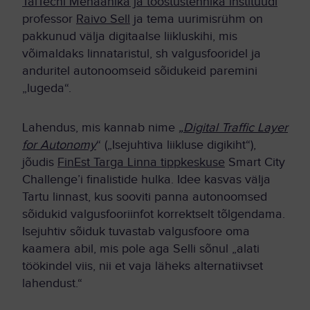
TalTechi Mehaanika ja tööstustehnika instituudi
professor
Raivo Sell
ja tema uurimisrühm on
pakkunud välja digitaalse liikluskihi, mis
võimaldaks linnataristul, sh valgusfooridel ja
anduritel autonoomseid sõidukeid paremini
„lugeda“.
Lahendus, mis kannab nime
„
Digital Traffic Layer
for Autonomy
“ („Isejuhtiva liikluse digikiht“),
jõudis
FinEst Targa Linna tippkeskuse
Smart City
Challenge’i finalistide hulka. Idee kasvas välja
Tartu linnast, kus sooviti panna autonoomsed
sõidukid valgusfooriinfot korrektselt tõlgendama.
Isejuhtiv sõiduk tuvastab valgusfoore oma
kaamera abil, mis pole aga Selli sõnul „alati
töökindel viis, nii et vaja läheks alternatiivset
lahendust.“