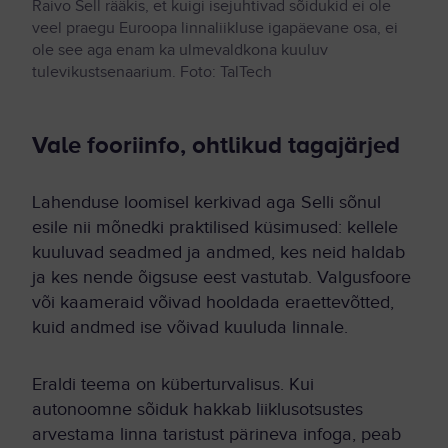
Raivo Sell rääkis, et kuigi isejuhtivad sõidukid ei ole
veel praegu Euroopa linnaliikluse igapäevane osa, ei
ole see aga enam ka ulmevaldkona kuuluv
tulevikustsenaarium. Foto: TalTech
Vale fooriinfo, ohtlikud tagajärjed
Lahenduse loomisel kerkivad aga Selli sõnul
esile nii mõnedki praktilised küsimused: kellele
kuuluvad seadmed ja andmed, kes neid haldab
ja kes nende õigsuse eest vastutab. Valgusfoore
või kaameraid võivad hooldada eraettevõtted,
kuid andmed ise võivad kuuluda linnale.
Eraldi teema on küberturvalisus. Kui
autonoomne sõiduk hakkab liiklusotsustes
arvestama linna taristust pärineva infoga, peab