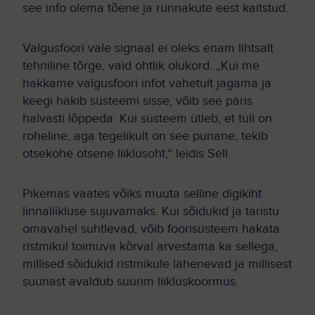
see info olema tõene ja rünnakute eest kaitstud.
Valgusfoori vale signaal ei oleks enam lihtsalt
tehniline tõrge, vaid ohtlik olukord. „Kui me
hakkame valgusfoori infot vahetult jagama ja
keegi häkib süsteemi sisse, võib see päris
halvasti lõppeda. Kui süsteem ütleb, et tuli on
roheline, aga tegelikult on see punane, tekib
otsekohe otsene liiklusoht,“ leidis Sell.
Pikemas vaates võiks muuta selline digikiht
linnaliikluse sujuvamaks. Kui sõidukid ja taristu
omavahel suhtlevad, võib foorisüsteem hakata
ristmikul toimuva kõrval arvestama ka sellega,
millised sõidukid ristmikule lähenevad ja millisest
suunast avaldub suurim liikluskoormus.