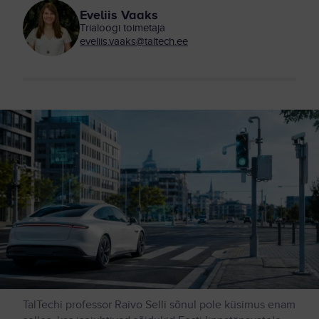
Eveliis Vaaks
Trialoogi toimetaja
eveliis.vaaks@taltech.ee
TalTechi professor Raivo Selli sõnul pole küsimus enam