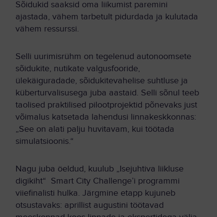
Sõidukid saaksid oma liikumist paremini
ajastada, vähem tarbetult pidurdada ja kulutada
vähem ressurssi.
Selli uurimisrühm on tegelenud autonoomsete
sõidukite, nutikate valgusfooride,
ülekäiguradade, sõidukitevahelise suhtluse ja
küberturvalisusega juba aastaid. Selli sõnul teeb
taolised praktilised pilootprojektid põnevaks just
võimalus katsetada lahendusi linnakeskkonnas:
„See on alati palju huvitavam, kui töötada
simulatsioonis.“
Nagu juba öeldud, kuulub „Isejuhtiva liikluse
digikiht“ Smart City Challenge’i programmi
viiefinalisti hulka. Järgmine etapp kujuneb
otsustavaks: aprillist augustini töötavad