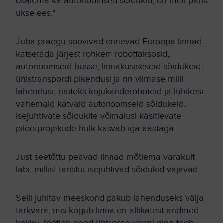
osalema ka autonoomsed sõidukid, on meil päris
ukse ees.“
Juba praegu soovivad erinevad Euroopa linnad
katsetada järjest rohkem robottaksosid,
autonoomseid busse, linnakusiseseid sõidukeid,
ühistranspordi pikendusi ja nn viimase miili
lahendusi, näiteks kojukanderoboteid ja lühikesi
vahemaid katvaid autonoomseid sõidukeid.
Isejuhtivate sõidukite võimalusi käsitlevate
pilootprojektide hulk kasvab iga aastaga.
Just seetõttu peavad linnad mõtlema varakult
läbi, millist taristut isejuhtivad sõidukid vajavad.
Selli juhitav meeskond pakub lahenduseks välja
tarkvara, mis kogub linna eri allikatest andmed
kokku, töötleb need ühtsesse vormi ning teeb