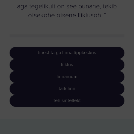
aga tegelikult on see punane, tekib
otsekohe otsene liiklusoht.”
finest targa linna tippkeskus
liiklus
linnaruum
tark linn
tehisintellekt