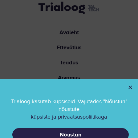
Avaleht
Ettevõtlus
Teadus
Arvamus
Ühiskond
Trialoog kasutab küpsiseid. Vajutades "Nõustun"
Kontakt
nõustute
küpsiste ja privaatsuspoliitikaga
Privaatsuspoliitika
Nõustun