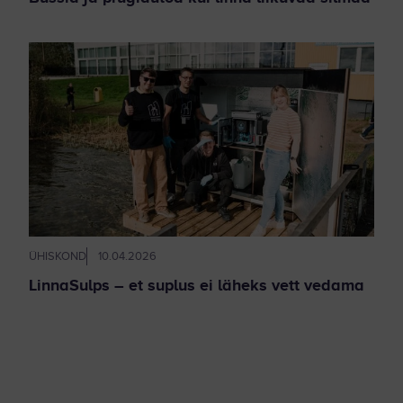
ÜHISKOND
10.04.2026
LinnaSulps – et suplus ei läheks vett vedama