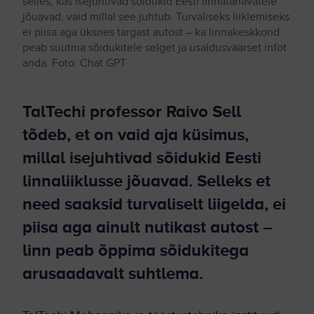
selles, kas isejuhtivad sõidukid Eesti linnatänavatele
jõuavad, vaid millal see juhtub. Turvaliseks liiklemiseks
ei piisa aga üksnes targast autost – ka linnakeskkond
peab suutma sõidukitele selget ja usaldusväärset infot
anda. Foto: Chat GPT
TalTechi professor Raivo Sell
tõdeb, et on vaid aja küsimus,
millal isejuhtivad sõidukid Eesti
linnaliiklusse jõuavad. Selleks et
need saaksid turvaliselt liigelda, ei
piisa aga ainult nutikast autost –
linn peab õppima sõidukitega
arusaadavalt suhtlema.