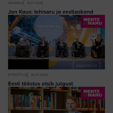
ARVAMUS
10.07.2026
Jan Kaus: tehisaru ja eestlaskond
ETTEVÕTLUS
06.07.2026
Eesti tööstus otsib julgust