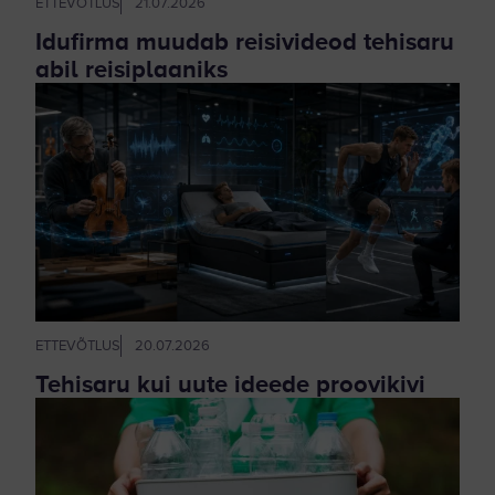
ETTEVÕTLUS
21.07.2026
Idufirma muudab reisivideod tehisaru
abil reisiplaaniks
ETTEVÕTLUS
20.07.2026
Tehisaru kui uute ideede proovikivi