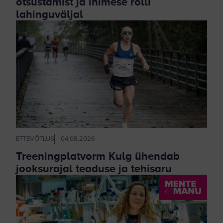
otsustamist ja inimese rolli
lahinguväljal
ETTEVÕTLUS
04.08.2026
Treeningplatvorm Kulg ühendab
jooksurajal teaduse ja tehisaru