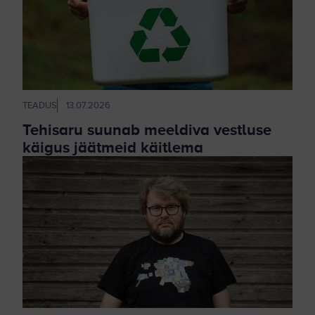
TEADUS
13.07.2026
Tehisaru suunab meeldiva vestluse
käigus jäätmeid käitlema