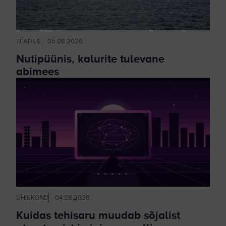
TEADUS
05.08.2026
Nutipüünis, kalurite tulevane
abimees
ÜHISKOND
04.08.2026
Kuidas tehisaru muudab sõjalist