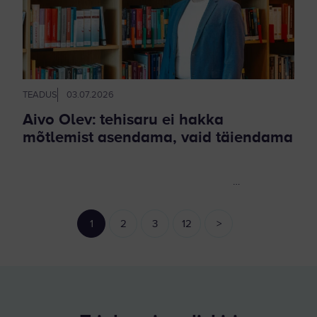
TEADUS
03.07.2026
Aivo Olev: tehisaru ei hakka
mõtlemist asendama, vaid täiendama
…
1
2
3
12
>