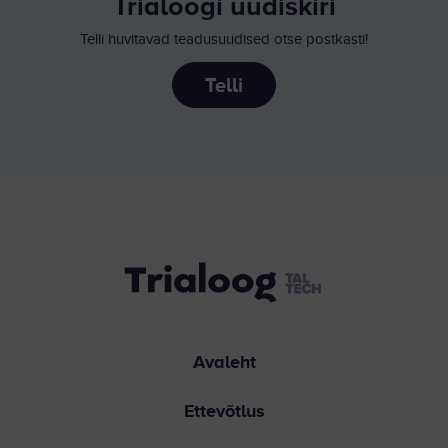
Trialoogi uudiskiri
Telli huvitavad teadusuudised otse postkasti!
Telli
Avaleht
Ettevõtlus