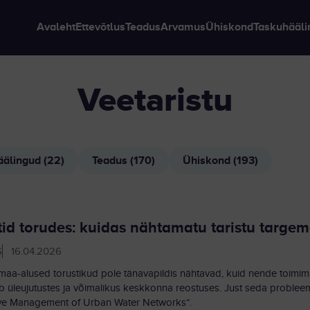
Avaleht
Ettevõtlus
Teadus
Arvamus
Ühiskond
Taskuhääli
veetaristu
älingud (22)
Teadus (170)
Ühiskond (193)
id torudes: kuidas nähtamatu taristu targe
S
16.04.2026
 maa-alused torustikud pole tänavapildis nähtavad, kuid nende toimimi
b üleujutustes ja võimalikus keskkonna reostuses. Just seda problee
ive Management of Urban Water Networks“.