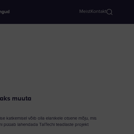
Meist
Kontakt
ngud
maks muuta
se katkemisel võib olla elanikele otsene mõju, mis
mi püüab lahendada TalTechi teadlaste projekt