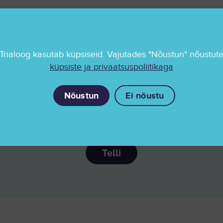
Trialoog kasutab küpsiseid. Vajutades "Nõustun" nõustut
küpsiste ja privaatsuspoliitikaga
Nõustun
Ei nõustu
Trialoogi uudiskiri
Telli huvitavad teadusuudised otse postkasti!
Telli