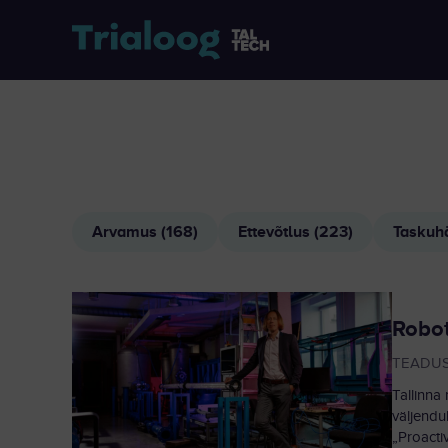
Arvamus (168)
Ettevõtlus (223)
Taskuhä
Robot
TEADU
Tallinna
väljendu
„Proact