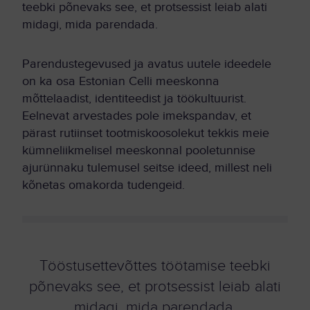
teebki põnevaks see, et protsessist leiab alati
midagi, mida parendada.
Parendustegevused ja avatus uutele ideedele
on ka osa Estonian Celli meeskonna
mõttelaadist, identiteedist ja töökultuurist.
Eelnevat arvestades pole imekspandav, et
pärast rutiinset tootmiskoosolekut tekkis meie
kümneliikmelisel meeskonnal pooletunnise
ajurünnaku tulemusel seitse ideed, millest neli
kõnetas omakorda tudengeid.
Tööstusettevõttes töötamise teebki
põnevaks see, et protsessist leiab alati
midagi, mida parendada.