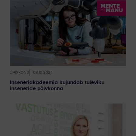
ÜHISKOND
08.10.2024
Inseneriakadeemia kujundab tuleviku
inseneride põlvkonna