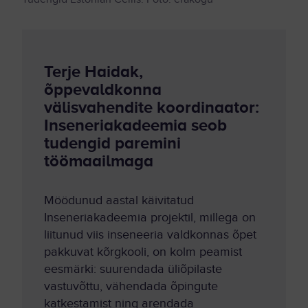
Terje Haidak,
õppevaldkonna
välisvahendite koordinaator:
Inseneriakadeemia seob
tudengid paremini
töömaailmaga
Möödunud aastal käivitatud
Inseneriakadeemia projektil, millega on
liitunud viis inseneeria valdkonnas õpet
pakkuvat kõrgkooli, on kolm peamist
eesmärki: suurendada üliõpilaste
vastuvõttu, vähendada õpingute
katkestamist ning arendada