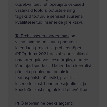
õppekvaliteeti, et lõpetajate oskused
vastaksid tööturu ootustele ning
tagaksid tööturule senisest suurema
kvalifitseeritud inseneride järelkasvu.
TalTechi Inseneriakadeemias
on
viimatinimetatud suuna prioriteet
laiendada projekt- ja probleemõpet
(PPÕ). Juba 2021. aastal seadis ülikool
oma arengukavas eesmärgiks, et meie
lõpetajad suudaksid lahendada keerulisi
päriselu probleeme, omaksid
teaduspõhist mõtteviisi, praktilisi
insenerioskusi, head enesejuhtimis- ja
koostööoskust ning oleksid ettevõtlikud.
PPÕ läbiviimine peaks algama