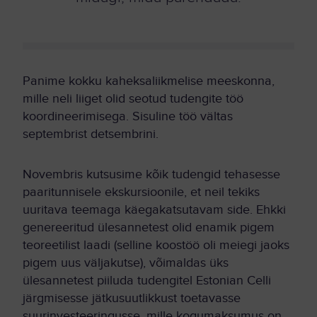
Panime kokku kaheksaliikmelise meeskonna,
mille neli liiget olid seotud tudengite töö
koordineerimisega. Sisuline töö vältas
septembrist detsembrini.
Novembris kutsusime kõik tudengid tehasesse
paaritunnisele ekskursioonile, et neil tekiks
uuritava teemaga käegakatsutavam side. Ehkki
genereeritud ülesannetest olid enamik pigem
teoreetilist laadi (selline koostöö oli meiegi jaoks
pigem uus väljakutse), võimaldas üks
ülesannetest piiluda tudengitel Estonian Celli
järgmisesse jätkusuutlikkust toetavasse
suurinvesteeringusse, mille kogumaksumus on