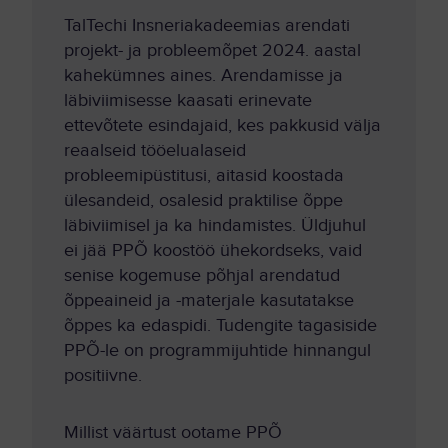
TalTechi Insneriakadeemias arendati
projekt- ja probleemõpet 2024. aastal
kahekümnes aines. Arendamisse ja
läbiviimisesse kaasati erinevate
ettevõtete esindajaid, kes pakkusid välja
reaalseid tööelualaseid
probleemipüstitusi, aitasid koostada
ülesandeid, osalesid praktilise õppe
läbiviimisel ja ka hindamistes. Üldjuhul
ei jää PPÕ koostöö ühekordseks, vaid
senise kogemuse põhjal arendatud
õppeaineid ja -materjale kasutatakse
õppes ka edaspidi. Tudengite tagasiside
PPÕ-le on programmijuhtide hinnangul
positiivne.
Millist väärtust ootame PPÕ