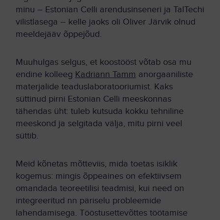
minu – Estonian Celli arendusinseneri ja TalTechi
vilistlasega – kelle jaoks oli Oliver Järvik olnud
meeldejääv õppejõud.
Muuhulgas selgus, et koostööst võtab osa mu
endine kolleeg
Kadriann Tamm
anorgaaniliste
materjalide teaduslaboratooriumist. Kaks
süttinud pirni Estonian Celli meeskonnas
tähendas üht: tuleb kutsuda kokku tehniline
meeskond ja selgitada välja, mitu pirni veel
süttib.
Meid kõnetas mõtteviis, mida toetas isiklik
kogemus: mingis õppeaines on efektiivsem
omandada teoreetilisi teadmisi, kui need on
integreeritud nn päriselu probleemide
lahendamisega. Tööstusettevõttes töötamise