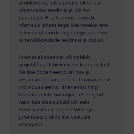
probleemist, mis suunaks üliõpilasi
omandama teadmisi ja otsima
lahendusi. Hea tulemuse annab
võimalus lahata tegelikke tööelus ette
tulevaid olukordi ning integreerida eri
ainevaldkondade teadmisi ja oskusi.
Inseneriakadeemia võimaldab
projektõppe läbiviimiseks lisarahastust.
Selline õppemeetod on töö- ja
ressursimahukas, eeldab tavapärasest
individuaalsemat lähenemist ning
kaasata tuleb tööandjate esindajaid –
neid, kes sõnastaksid päriselu
keerdküsimusi ning toetaksid ja
juhendaksid üliõpilasi vastuste
otsingutel.