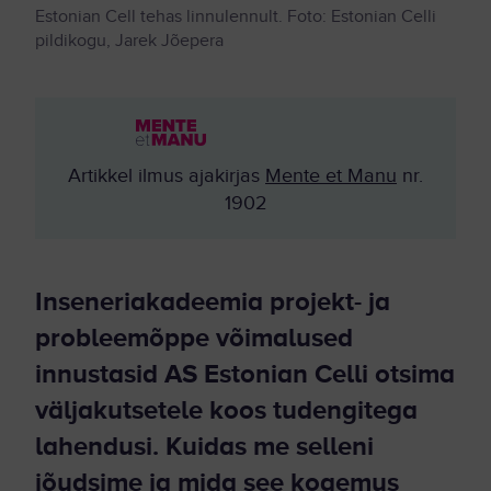
Estonian Cell tehas linnulennult. Foto: Estonian Celli
pildikogu, Jarek Jõepera
Artikkel ilmus ajakirjas
Mente et Manu
nr.
1902
Inseneriakadeemia projekt- ja
probleemõppe võimalused
innustasid AS Estonian Celli otsima
väljakutsetele koos tudengitega
lahendusi. Kuidas me selleni
jõudsime ja mida see kogemus