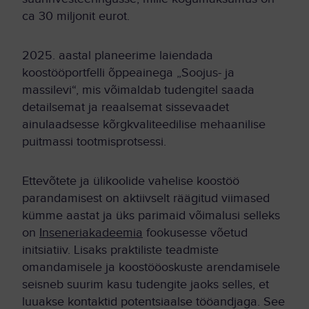
ca 30 miljonit eurot.
2025. aastal planeerime laiendada
koostööportfelli õppeainega „Soojus- ja
massilevi“, mis võimaldab tudengitel saada
detailsemat ja reaalsemat sissevaadet
ainulaadsesse kõrgkvaliteedilise mehaanilise
puitmassi tootmisprotsessi.
Ettevõtete ja ülikoolide vahelise koostöö
parandamisest on aktiivselt räägitud viimased
kümme aastat ja üks parimaid võimalusi selleks
on
Inseneriakadeemia
fookusesse võetud
initsiatiiv. Lisaks praktiliste teadmiste
omandamisele ja koostööoskuste arendamisele
seisneb suurim kasu tudengite jaoks selles, et
luuakse kontaktid potentsiaalse tööandjaga. See