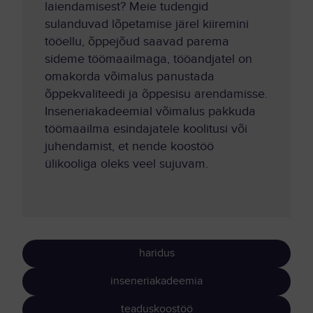
laiendamisest? Meie tudengid
sulanduvad lõpetamise järel kiiremini
tööellu, õppejõud saavad parema
sideme töömaailmaga, tööandjatel on
omakorda võimalus panustada
õppekvaliteedi ja õppesisu arendamisse.
Inseneriakadeemial võimalus pakkuda
töömaailma esindajatele koolitusi või
juhendamist, et nende koostöö
ülikooliga oleks veel sujuvam.
haridus
inseneriakadeemia
teaduskoostöö