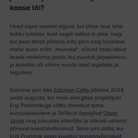
kaasa tõi?
Head asjad saavad alguse, kui ühise laua taha
kokku tullakse, kuid sageli sellest ei piisa. Isegi
kui peas läheb põlema mitu pirni ning hüütakse
maha lausa mõni „heureka!“, võivad head ideed
lauale vedelema jääda, kui puudub järjepidevus
ja koostöö või võime muuta ideid asjadeks ja
tegudeks.
Esimene pirn läks
Estonian Cellis
põlema 2024.
aasta augustis, kui meie energilise projektijuhi
Ergi Prommikuga võttis ühendust tema
kursusekaaslane ja TalTechi õppejõud
Oliver
Järvik
ning tutvustas ettevõtte ja ülikooli vahelist
põnevat koostöövõimalust. Teine pirn süttis, kui
Ergi Prommik jagas kuuldud koostöövõimalust