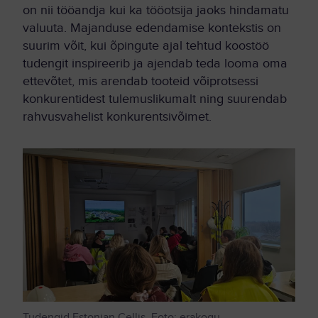
on nii tööandja kui ka tööotsija jaoks hindamatu
valuuta. Majanduse edendamise kontekstis on
suurim võit, kui õpingute ajal tehtud koostöö
tudengit inspireerib ja ajendab teda looma oma
ettevõtet, mis arendab tooteid võiprotsessi
konkurentidest tulemuslikumalt ning suurendab
rahvusvahelist konkurentsivõimet.
Tudengid Estonian Cellis. Foto: erakogu