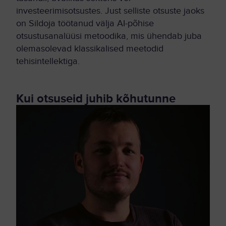
investeerimisotsustes. Just selliste otsuste jaoks
on Sildoja töötanud välja AI-põhise
otsustusanalüüsi metoodika, mis ühendab juba
olemasolevad klassikalised meetodid
tehisintellektiga.
Kui otsuseid juhib kõhutunne