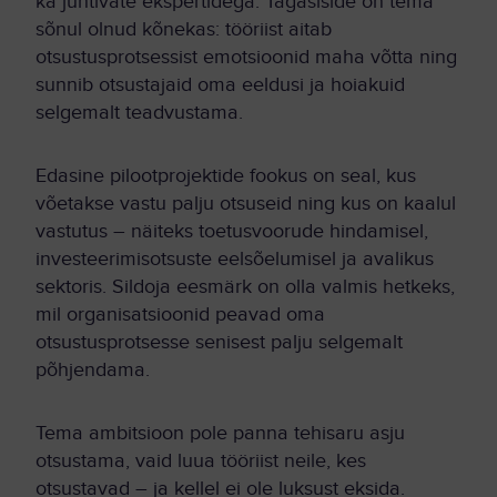
ka juhtivate ekspertidega. Tagasiside on tema
sõnul olnud kõnekas: tööriist aitab
otsustusprotsessist emotsioonid maha võtta ning
sunnib otsustajaid oma eeldusi ja hoiakuid
selgemalt teadvustama.
Edasine pilootprojektide fookus on seal, kus
võetakse vastu palju otsuseid ning kus on kaalul
vastutus – näiteks toetusvoorude hindamisel,
investeerimisotsuste eelsõelumisel ja avalikus
sektoris. Sildoja eesmärk on olla valmis hetkeks,
mil organisatsioonid peavad oma
otsustusprotsesse senisest palju selgemalt
põhjendama.
Tema ambitsioon pole panna tehisaru asju
otsustama, vaid luua tööriist neile, kes
otsustavad – ja kellel ei ole luksust eksida.