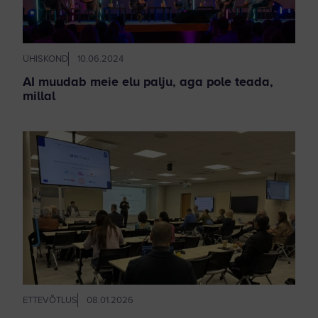
ÜHISKOND
10.06.2024
AI muudab meie elu palju, aga pole teada,
millal
ETTEVÕTLUS
08.01.2026