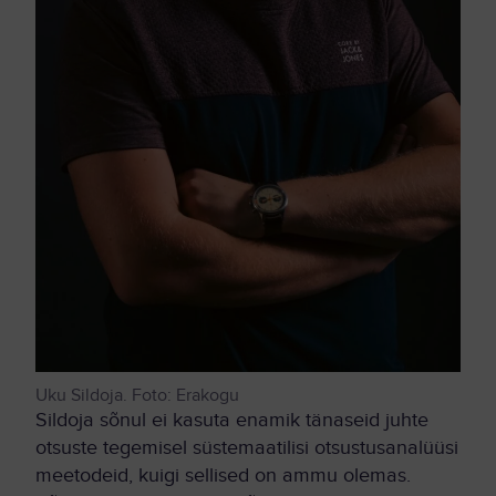
Uku Sildoja. Foto: Erakogu
Sildoja sõnul ei kasuta enamik tänaseid juhte
otsuste tegemisel süstemaatilisi otsustusanalüüsi
meetodeid, kuigi sellised on ammu olemas.