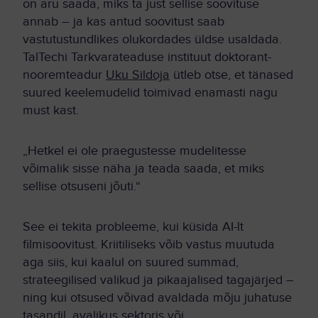
on aru saada, miks ta just sellise soovituse
annab – ja kas antud soovitust saab
vastutustundlikes olukordades üldse usaldada.
TalTechi Tarkvarateaduse instituut doktorant-
nooremteadur
Uku Sildoja
ütleb otse, et tänased
suured keelemudelid toimivad enamasti nagu
must kast.
„Hetkel ei ole praegustesse mudelitesse
võimalik sisse näha ja teada saada, et miks
sellise otsuseni jõuti.“
See ei tekita probleeme, kui küsida AI-lt
filmisoovitust. Kriitiliseks võib vastus muutuda
aga siis, kui kaalul on suured summad,
strateegilised valikud ja pikaajalised tagajärjed –
ning kui otsused võivad avaldada mõju juhatuse
tasandil, avalikus sektoris või