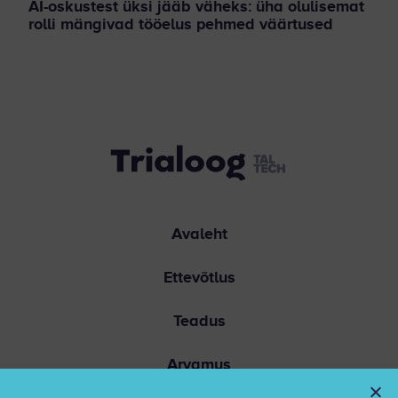
AI-oskustest üksi jääb väheks: üha olulisemat
rolli mängivad tööelus pehmed väärtused
Avaleht
Ettevõtlus
Teadus
Arvamus