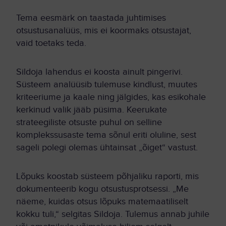
Tema eesmärk on taastada juhtimises
otsustusanalüüs, mis ei koormaks otsustajat,
vaid toetaks teda.
Sildoja lahendus ei koosta ainult pingerivi.
Süsteem analüüsib tulemuse kindlust, muutes
kriteeriume ja kaale ning jälgides, kas esikohale
kerkinud valik jääb püsima. Keerukate
strateegiliste otsuste puhul on selline
komplekssusaste tema sõnul eriti oluline, sest
sageli polegi olemas ühtainsat „õiget“ vastust.
Lõpuks koostab süsteem põhjaliku raporti, mis
dokumenteerib kogu otsustusprotsessi. „Me
näeme, kuidas otsus lõpuks matemaatiliselt
kokku tuli,“ selgitas Sildoja. Tulemus annab juhile