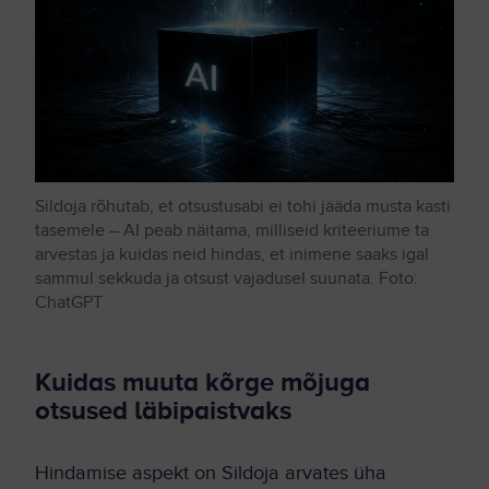
Sildoja rõhutab, et otsustusabi ei tohi jääda musta kasti
tasemele – AI peab näitama, milliseid kriteeriume ta
arvestas ja kuidas neid hindas, et inimene saaks igal
sammul sekkuda ja otsust vajadusel suunata. Foto:
ChatGPT
Kuidas muuta kõrge mõjuga
otsused läbipaistvaks
Hindamise aspekt on Sildoja arvates üha