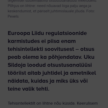
tegemisel süstemaatilisi otsustusanalüüsi meetodeid.
Põhjus on lihtne: need nõuavad liiga palju aega ja
keskendumist, et päriselt juhtimislauale jõuda. Foto:
Pexels
Euroopa Liidu regulatsioonide
karmistudes ei piisa enam
tehisintellekti soovitusest – otsus
peab olema ka põhjendatav. Uku
Sildoja loodud otsustusanalüüsi
tööriist aitab juhtidel ja ametnikel
näidata, kuidas ja miks üks või
teine valik tehti.
Tehisintellektilt on lihtne nõu küsida. Keerulisem