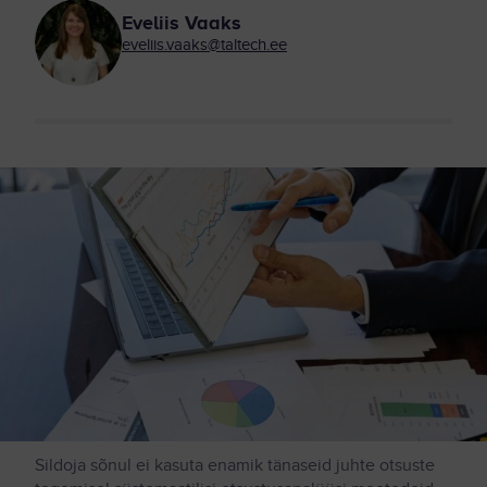
Eveliis Vaaks
eveliis.vaaks@taltech.ee
Sildoja sõnul ei kasuta enamik tänaseid juhte otsuste