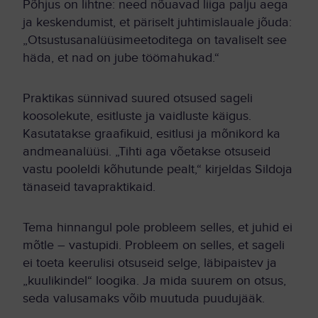
Põhjus on lihtne: need nõuavad liiga palju aega
ja keskendumist, et päriselt juhtimislauale jõuda:
„Otsustusanalüüsimeetoditega on tavaliselt see
häda, et nad on jube töömahukad.“
Praktikas sünnivad suured otsused sageli
koosolekute, esitluste ja vaidluste käigus.
Kasutatakse graafikuid, esitlusi ja mõnikord ka
andmeanalüüsi. „Tihti aga võetakse otsuseid
vastu pooleldi kõhutunde pealt,“ kirjeldas Sildoja
tänaseid tavapraktikaid.
Tema hinnangul pole probleem selles, et juhid ei
mõtle – vastupidi. Probleem on selles, et sageli
ei toeta keerulisi otsuseid selge, läbipaistev ja
„kuulikindel“ loogika. Ja mida suurem on otsus,
seda valusamaks võib muutuda puudujääk.