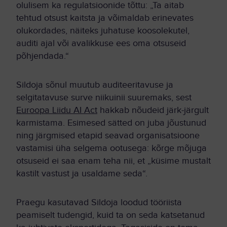
olulisem ka regulatsioonide tõttu: „Ta aitab
tehtud otsust kaitsta ja võimaldab erinevates
olukordades, näiteks juhatuse koosolekutel,
auditi ajal või avalikkuse ees oma otsuseid
põhjendada.“
Sildoja sõnul muutub auditeeritavuse ja
selgitatavuse surve niikuinii suuremaks, sest
Euroopa Liidu AI Act
hakkab nõudeid järk-järgult
karmistama. Esimesed sätted on juba jõustunud
ning järgmised etapid seavad organisatsioone
vastamisi üha selgema ootusega: kõrge mõjuga
otsuseid ei saa enam teha nii, et „küsime mustalt
kastilt vastust ja usaldame seda“.
Praegu kasutavad Sildoja loodud tööriista
peamiselt tudengid, kuid ta on seda katsetanud