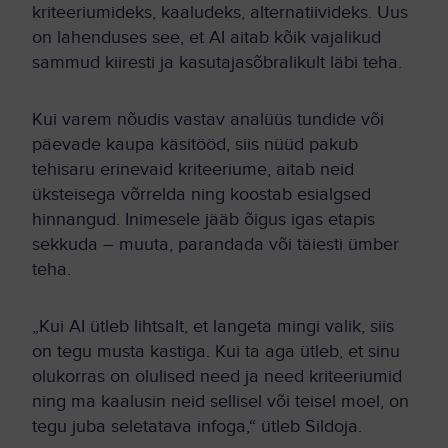
kriteeriumideks, kaaludeks, alternatiivideks. Uus
on lahenduses see, et AI aitab kõik vajalikud
sammud kiiresti ja kasutajasõbralikult läbi teha.
Kui varem nõudis vastav analüüs tundide või
päevade kaupa käsitööd, siis nüüd pakub
tehisaru erinevaid kriteeriume, aitab neid
üksteisega võrrelda ning koostab esialgsed
hinnangud. Inimesele jääb õigus igas etapis
sekkuda – muuta, parandada või täiesti ümber
teha.
„Kui AI ütleb lihtsalt, et langeta mingi valik, siis
on tegu musta kastiga. Kui ta aga ütleb, et sinu
olukorras on olulised need ja need kriteeriumid
ning ma kaalusin neid sellisel või teisel moel, on
tegu juba seletatava infoga,“ ütleb Sildoja.