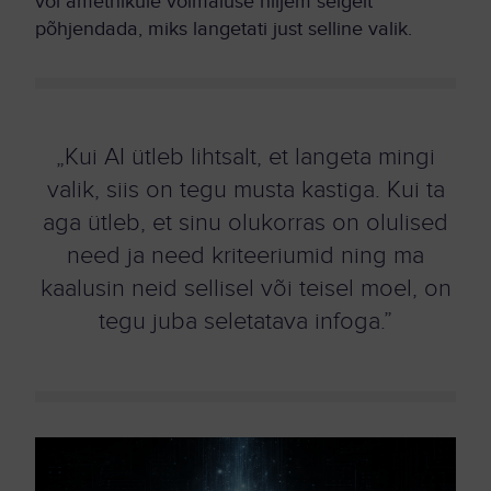
või ametnikule võimaluse hiljem selgelt
põhjendada, miks langetati just selline valik.
„Kui AI ütleb lihtsalt, et langeta mingi
valik, siis on tegu musta kastiga. Kui ta
aga ütleb, et sinu olukorras on olulised
need ja need kriteeriumid ning ma
kaalusin neid sellisel või teisel moel, on
tegu juba seletatava infoga.”