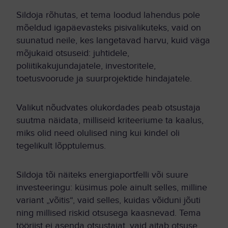
Sildoja rõhutas, et tema loodud lahendus pole
mõeldud igapäevasteks pisivalikuteks, vaid on
suunatud neile, kes langetavad harvu, kuid väga
mõjukaid otsuseid: juhtidele,
poliitikakujundajatele, investoritele,
toetusvoorude ja suurprojektide hindajatele.
Valikut nõudvates olukordades peab otsustaja
suutma näidata, milliseid kriteeriume ta kaalus,
miks olid need olulised ning kui kindel oli
tegelikult lõpptulemus.
Sildoja tõi näiteks energiaportfelli või suure
investeeringu: küsimus pole ainult selles, milline
variant „võitis“, vaid selles, kuidas võiduni jõuti
ning millised riskid otsusega kaasnevad. Tema
tööriist ei asenda otsustajat, vaid aitab otsuse