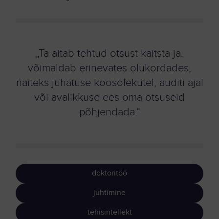
„Ta aitab tehtud otsust kaitsta ja.
võimaldab erinevates olukordades,
näiteks juhatuse koosolekutel, auditi ajal
või avalikkuse ees oma otsuseid
põhjendada.“
doktoritöö
juhtimine
tehisintellekt