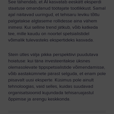
See tähendab, et AI kasvatab eeskätt eksperdi
staatuse omandanud töötajate tootlikkust. Samal
ajal näitavad uuringud, et tehisaru leviku tõttu
palgatakse algtaseme rollidesse aina vähem
inimesi. Kui selline trend jätkub, võib katkeda
tee, mille kaudu on noortel spetsialistidel
võimalik tulevasteks ekspertideks kasvada.
Stein ütles välja pikka perspektiivi puudutava
hoiatuse: kui täna investeeritakse üksnes
olemasolevate tippspetsialistide võimendamisse,
võib aastakümnete pärast selguda, et enam pole
piisavalt uusi eksperte. Küsimus pole ainult
tehnoloogias, vaid selles, kuidas suudavad
organisatsioonid kujundada tehisaruajastul
õppimise ja arengu keskkonda.