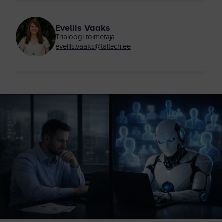
Eveliis Vaaks
Trialoogi toimetaja
eveliis.vaaks@taltech.ee