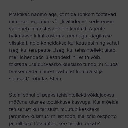
Praktikas näeme aga, et mida rohkem töötavad
inimesed agentide või „krattidega“, seda enam
väheneb inimestevaheline kontakt. Agente
hakatakse inimlikustama, nendega räägitakse
viisakalt, neid koheldakse kui kaaslasi ning vahel
isegi kui terapeute. „Isegi kui tehisintellekt aitab
meil lahendada ülesandeid, nii et ta võib
tekitada usaldusväärse kaaslase tunde, ei suuda
ta asendada inimestevahelist kuuluvust ja
sidusust,“ rõhutas Stein.
Steini sõnul ei peaks tehisintellekti võidujooksu
mõõtma üksnes tootlikkuse kasvuga. Kui mõelda
tehisarust kui taristust, muutub keskseks
järgmine küsimus: millist tööd, milliseid eksperte
ja milliseid töösuhteid see taristu toetab?