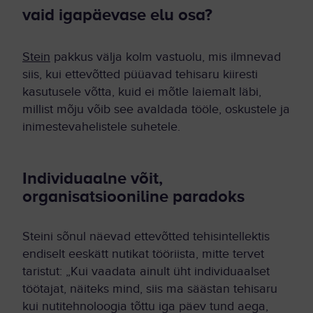
vaid igapäevase elu osa?
Stein
pakkus välja kolm vastuolu, mis ilmnevad
siis, kui ettevõtted püüavad tehisaru kiiresti
kasutusele võtta, kuid ei mõtle laiemalt läbi,
millist mõju võib see avaldada tööle, oskustele ja
inimestevahelistele suhetele.
Individuaalne võit,
organisatsiooniline paradoks
Steini sõnul näevad ettevõtted tehisintellektis
endiselt eeskätt nutikat tööriista, mitte tervet
taristut: „Kui vaadata ainult üht individuaalset
töötajat, näiteks mind, siis ma säästan tehisaru
kui nutitehnoloogia tõttu iga päev tund aega,