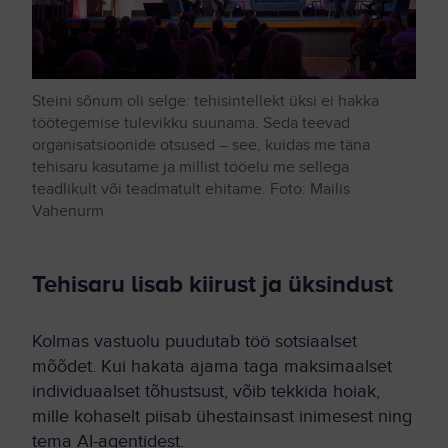
Steini sõnum oli selge: tehisintellekt üksi ei hakka
töötegemise tulevikku suunama. Seda teevad
organisatsioonide otsused – see, kuidas me täna
tehisaru kasutame ja millist tööelu me sellega
teadlikult või teadmatult ehitame. Foto: Mailis
Vahenurm
Tehisaru lisab kiirust ja üksindust
Kolmas vastuolu puudutab töö sotsiaalset
mõõdet. Kui hakata ajama taga maksimaalset
individuaalset tõhustsust, võib tekkida hoiak,
mille kohaselt piisab ühestainsast inimesest ning
tema AI-agentidest.