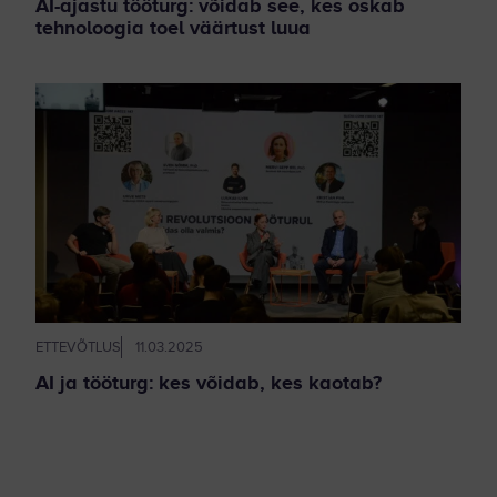
AI-ajastu tööturg: võidab see, kes oskab
tehnoloogia toel väärtust luua
ETTEVÕTLUS
11.03.2025
AI ja tööturg: kes võidab, kes kaotab?