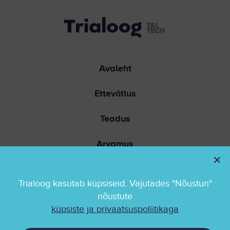
Avaleht
Ettevõtlus
Teadus
Arvamus
Ühiskond
Trialoog kasutab küpsiseid. Vajutades "Nõustun"
Kontakt
nõustute
küpsiste ja privaatsuspoliitikaga
Privaatsuspoliitika