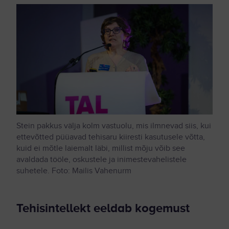
Stein pakkus välja kolm vastuolu, mis ilmnevad siis, kui
ettevõtted püüavad tehisaru kiiresti kasutusele võtta,
kuid ei mõtle laiemalt läbi, millist mõju võib see
avaldada tööle, oskustele ja inimestevahelistele
suhetele. Foto: Mailis Vahenurm
Tehisintellekt eeldab kogemust