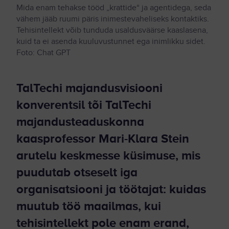
Mida enam tehakse tööd „krattide“ ja agentidega, seda
vähem jääb ruumi päris inimestevaheliseks kontaktiks.
Tehisintellekt võib tunduda usaldusväärse kaaslasena,
kuid ta ei asenda kuuluvustunnet ega inimlikku sidet.
Foto: Chat GPT
TalTechi majandusvisiooni
konverentsil tõi TalTechi
majandusteaduskonna
kaasprofessor Mari-Klara Stein
arutelu keskmesse küsimuse, mis
puudutab otseselt iga
organisatsiooni ja töötajat: kuidas
muutub töö maailmas, kui
tehisintellekt pole enam erand,