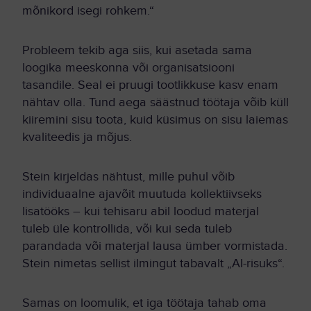
mõnikord isegi rohkem.“
Probleem tekib aga siis, kui asetada sama
loogika meeskonna või organisatsiooni
tasandile. Seal ei pruugi tootlikkuse kasv enam
nähtav olla. Tund aega säästnud töötaja võib küll
kiiremini sisu toota, kuid küsimus on sisu laiemas
kvaliteedis ja mõjus.
Stein kirjeldas nähtust, mille puhul võib
individuaalne ajavõit muutuda kollektiivseks
lisatööks – kui tehisaru abil loodud materjal
tuleb üle kontrollida, või kui seda tuleb
parandada või materjal lausa ümber vormistada.
Stein nimetas sellist ilmingut tabavalt „AI-risuks“.
Samas on loomulik, et iga töötaja tahab oma