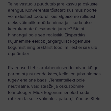
Teine vastuolu puudutab järelkasvu ja oskuste
arengut. Konverentsil tõstatati küsimus noorte
võimalustest tööturul: kas algtaseme rollidest
oleks võimalik mööda minna ja liikuda otse
keerukamate ülesannete juurde? Steini
hinnangul pole see realistlik. Eksperdiks
kujunemine eeldab järkjärgulist kogemuse
kogumist ning praktilist tööd, millest ei saa üle
ega ümber.
Praegused tehisarulahendused toimivad kõige
paremini just nende käes, kellel on juba olemas
tugev erialane baas. „Tehisintellekt pole
neutraalne, vaid staaži- ja oskuspõhine
tehnoloogia. Mida kogenum sa oled, seda
rohkem ta sulle võimalusi pakub,“ rõhutas Stein.