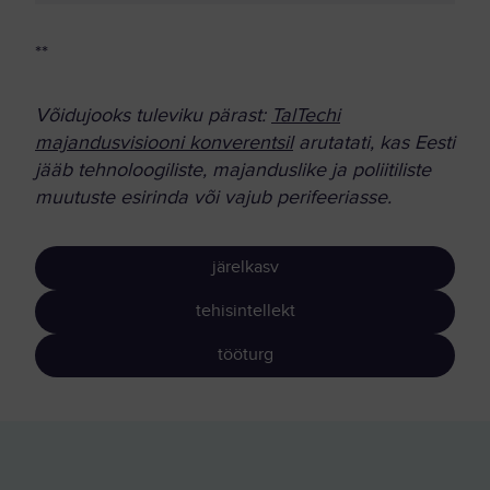
**
Võidujooks tuleviku pärast:
TalTechi
majandusvisiooni konverentsil
arutatati, kas Eesti
jääb tehnoloogiliste, majanduslike ja poliitiliste
muutuste esirinda või vajub perifeeriasse.
järelkasv
tehisintellekt
tööturg