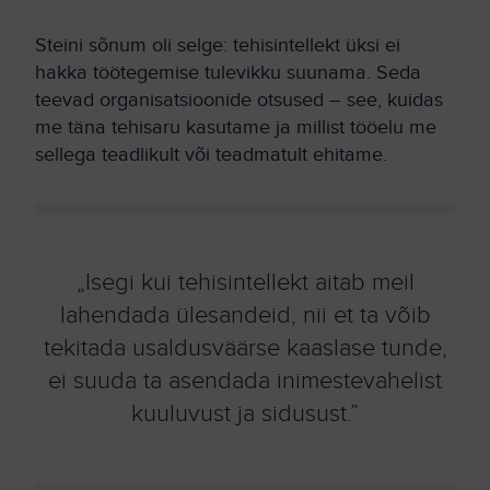
Steini sõnum oli selge: tehisintellekt üksi ei
hakka töötegemise tulevikku suunama. Seda
teevad organisatsioonide otsused – see, kuidas
me täna tehisaru kasutame ja millist tööelu me
sellega teadlikult või teadmatult ehitame.
„Isegi kui tehisintellekt aitab meil
lahendada ülesandeid, nii et ta võib
tekitada usaldusväärse kaaslase tunde,
ei suuda ta asendada inimestevahelist
kuuluvust ja sidusust.”