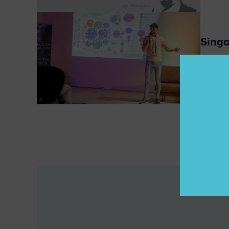
Singa
ARVAM
Võib üsn