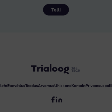
Telli
leht
Ettevõtlus
Teadus
Arvamus
Ühiskond
Kontakt
Privaatsuspolii