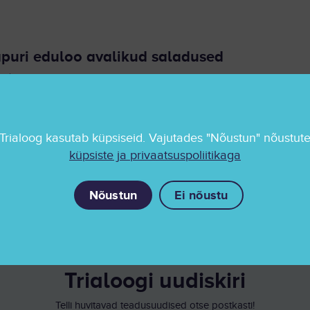
puri eduloo avalikud saladused
US
11.03.2024
a julgesti väita, et Singapuri eduloos pole midagi juhuslikku. See on
Trialoog kasutab küpsiseid. Vajutades "Nõustun" nõustut
küpsiste ja privaatsuspoliitikaga
Nõustun
Ei nõustu
Trialoogi uudiskiri
Telli huvitavad teadusuudised otse postkasti!