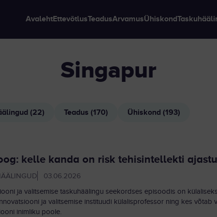
Avaleht
Ettevõtlus
Teadus
Arvamus
Ühiskond
Taskuhääli
singapur
älingud (22)
Teadus (170)
Ühiskond (193)
oog: kelle kanda on risk tehisintellekti ajastu
HÄÄLINGUD
03.06.2026
iooni ja valitsemise taskuhäälingu seekordses episoodis on külalise
novatsiooni ja valitsemise instituudi külalisprofessor ning kes võtab vaa
iooni inimliku poole.