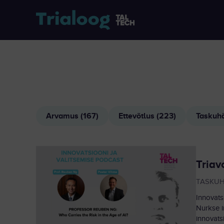
Arvamus (167)
Ettevõtlus (223)
Taskuhä
Triav
TASKU
Innovats
Nurkse in
innovats