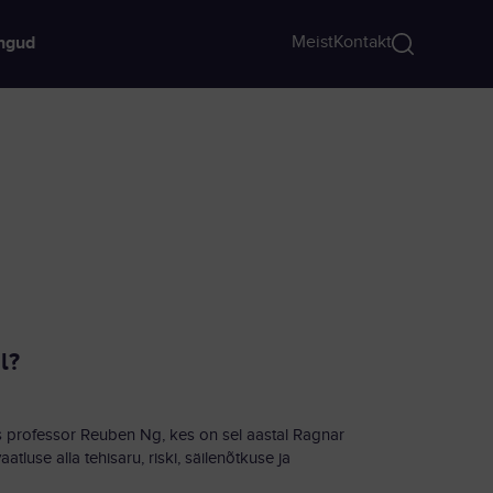
Meist
Kontakt
ngud
l?
ks professor Reuben Ng, kes on sel aastal Ragnar
tluse alla tehisaru, riski, säilenõtkuse ja