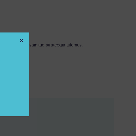
 sammukaupa disainitud strateegia tulemus.
e