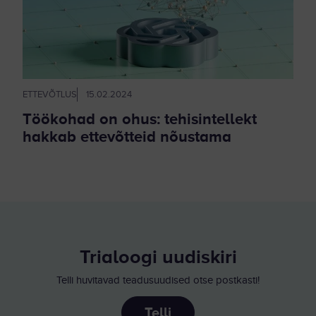
ETTEVÕTLUS
15.02.2024
Töökohad on ohus: tehisintellekt
hakkab ettevõtteid nõustama
Trialoogi uudiskiri
Telli huvitavad teadusuudised otse postkasti!
Telli