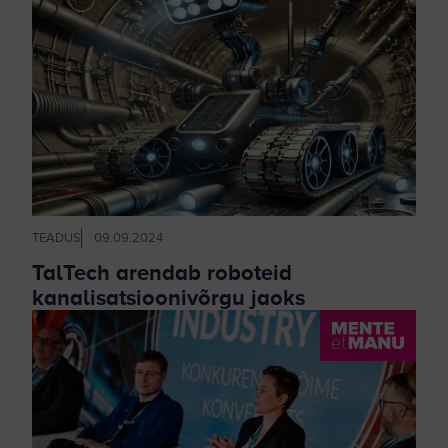
TEADUS
09.09.2024
TalTech arendab roboteid
kanalisatsioonivõrgu jaoks