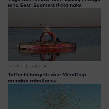
teha Eesti Soomest rikkamaks
ETTEVÕTLUS
27.02.2024
TalTechi hargettevõte MindChip
arendab robotlaevu