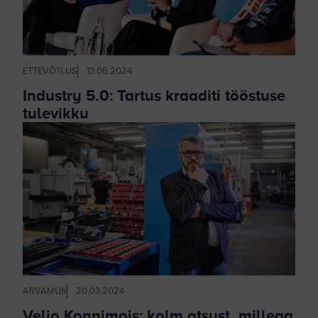
ETTEVÕTLUS
13.06.2024
Industry 5.0: Tartus kraaditi tööstuse
tulevikku
ARVAMUS
20.03.2024
Veljo Konnimois: kolm otsust, millega