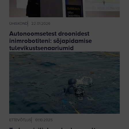
ÜHISKOND
22.01.2026
Autonoomsetest droonidest
inimrobotiteni: sõjapidamise
tulevikustsenaariumid
ETTEVÕTLUS
01.10.2025