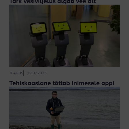
Tark vesiviljelus algab vee alt
TEADUS
29.07.2025
Tehiskaaslane tõttab inimesele appi