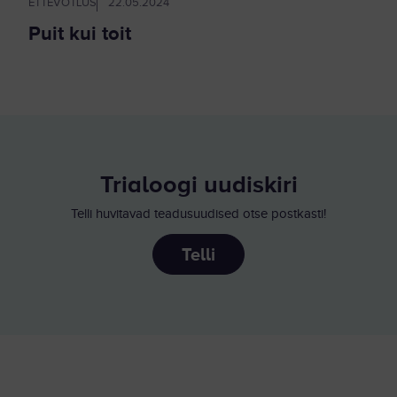
ETTEVÕTLUS
22.05.2024
Puit kui toit
Trialoogi uudiskiri
Telli huvitavad teadusuudised otse postkasti!
Telli