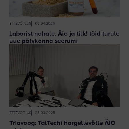
ETTEVÕTLUS
09.04.2026
Laborist nahale: Äio ja tilk! tõid turule
uue põlvkonna seerumi
ETTEVÕTLUS
25.09.2025
Triavoog: TalTechi hargettevõtte ÄIO