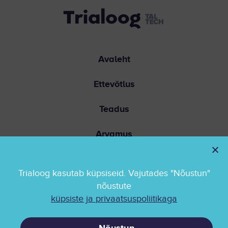
Avaleht
Ettevõtlus
Teadus
Arvamus
Ühiskond
Trialoog kasutab küpsiseid. Vajutades "Nõustun"
Kontakt
nõustute
küpsiste ja privaatsuspoliitikaga
Privaatsuspoliitika