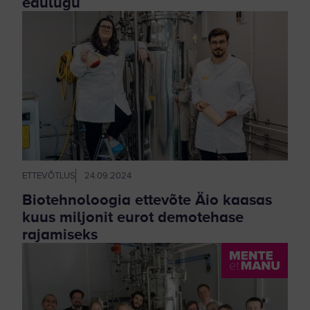
edulugu
ETTEVÕTLUS
24.09.2024
Biotehnoloogia ettevõte Äio kaasas
kuus miljonit eurot demotehase
rajamiseks